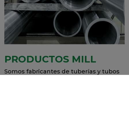
PRODUCTOS MILL
Somos fabricantes de tuberías y tubos
de acero sin soldadura terminados en
caliente en una gama de tamaños que
va desde los 190 mm hasta los 711 mm
(7 1⁄2 -28“) de diámetro exterior y un
espesor de pared de hasta 125 mm (5”),
dependiendo de los diámetros